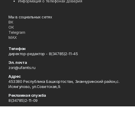
Информация о телефонах доверия
Мы в социальных сетях
ВК
ОК
Telegram
MAX
Телефон
директор-редактор - 8(34785)2-11-45
Эл. почта
zori@ufamts.ru
Адрес
453380 Республика Башкортостан, Зианчуринский район,с.
Исянгулово, ул.Советская,9.
Рекламная служба
8(34785)2-11-09
Редакция
8(34785)2-11-25
Приемная
8(34785)2-11-45