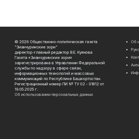
© 2026 Общественно-политическая газета
Об 
"Зианчуринские зори"
Рук
директор-главный редактор В.Е. Куянова
Кон
Газета «Зианчуринские зори»
зарегистрирована в Управлении Федеральной
Ант
службы по надзору в сфере связи,
Инф
информационных технологий и массовых
коммуникаций по Республике Башкортостан.
Регистрационный номер ПИ № ТУ 02 - 01812 от
19.05.2025 г.
Об использовании персональных данных