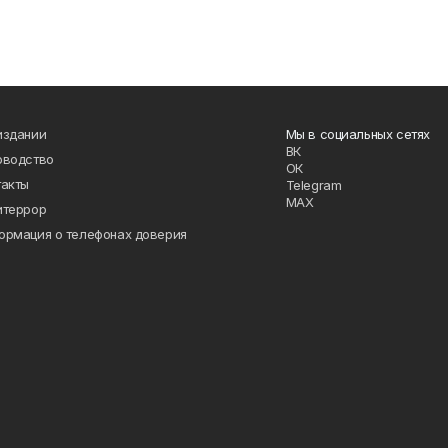
издании
Мы в социальных сетях
ВК
оводство
ОК
такты
Telegram
MAX
итеррор
ормация о телефонах доверия