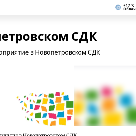
+17 °С
Облач
петровском СДК
роприятие в Новопетровском СДК
приятие в Новопетровском СДК