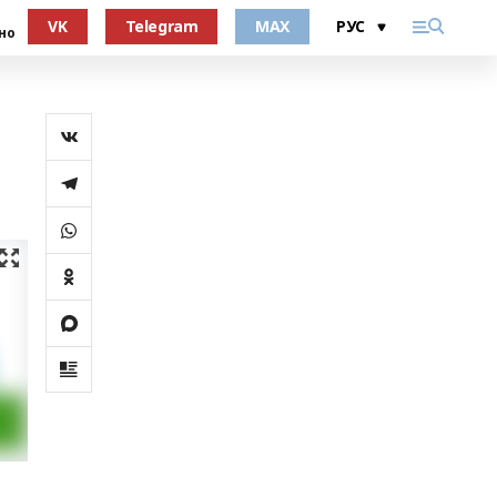
VK
Telegram
MAX
но