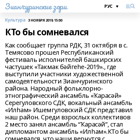
Зианчуринские зори
Культура
3 НОЯБРЯ 2019, 15:00
КТо бы сомневался
Как сообщает группа РДК, 31 октября в с.
Темясово прошел Республиканский
фестиваль исполнителей башкирских
частушек «Такмак бәйгеһе-2019»., где
выступили участники художественной
самодеятельности Зианчуринского
района. Народный фольклорно-
этнографический ансамбль «Ҡарасәй»
Серегуловского СДК, вокальный ансамбль
«Илһам» Ишемгуловский СДК представил
наш район. Среди взрослых коллективов
2 место занял ансамбль “Ҡарасәй”, стал
дипломантом ансамбль «Илһам».КТо бы
сомневался, что наши вернутся с