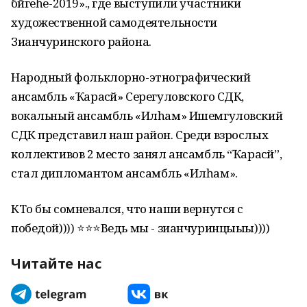
бәйгеһе-2019»., где выступили участники
художественной самодеятельности
Зианчуринского района.
Народный фольклорно-этнографический
ансамбль «Ҡарасәй» Серегуловского СДК,
вокальный ансамбль «Илһам» Ишемгуловский
СДК представил наш район. Среди взрослых
коллективов 2 место занял ансамбль “Ҡарасәй”,
стал дипломантом ансамбль «Илһам».
КТо бы сомневался, что наши вернутся с
победой)))) ⭐⭐⭐Ведь мы - зианчуринцыыы))))
Читайте нас