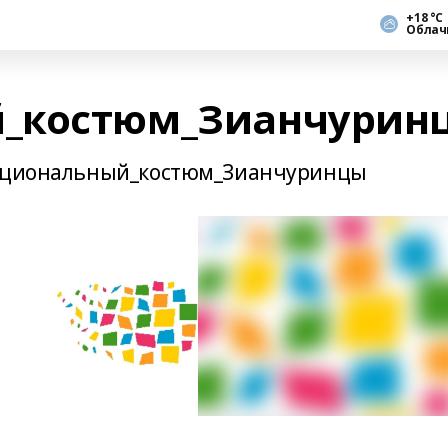
+18 °С
Облач
_костюм_Зианчурин
#Национальный_костюм_Зианчуринцы