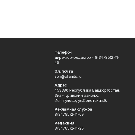
Телефон
директор-редактор - 8(34785)2-11-
45
Эл. почта
zori@ufamts.ru
Адрес
453380 Республика Башкортостан,
Зианчуринский район,с.
Исянгулово, ул.Советская,9.
Рекламная служба
8(34785)2-11-09
Редакция
8(34785)2-11-25