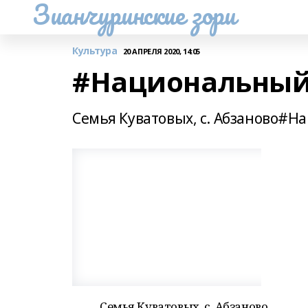
Зианчуринские зори
Культура
20 АПРЕЛЯ 2020, 14:05
#Национальный
Семья Куватовых, с. Абзаново
Семья Куватовых, с. Абзаново