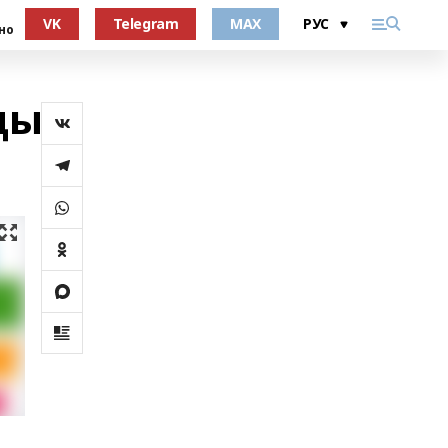
VK
Telegram
MAX
но
цы