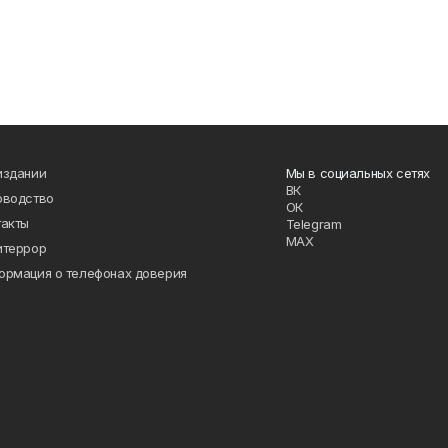
издании
Мы в социальных сетях
ВК
оводство
ОК
такты
Telegram
MAX
итеррор
ормация о телефонах доверия