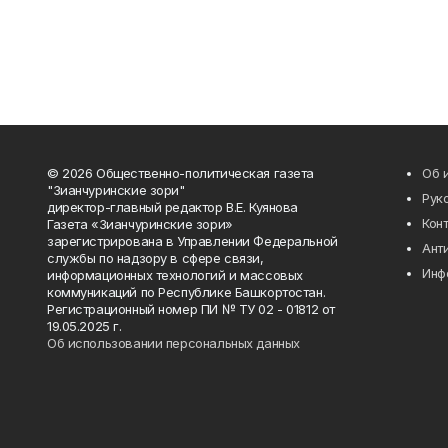
© 2026 Общественно-политическая газета
Об 
"Зианчуринские зори"
Рук
директор-главный редактор В.Е. Куянова
Кон
Газета «Зианчуринские зори»
зарегистрирована в Управлении Федеральной
Ант
службы по надзору в сфере связи,
Инф
информационных технологий и массовых
коммуникаций по Республике Башкортостан.
Регистрационный номер ПИ № ТУ 02 - 01812 от
19.05.2025 г.
Об использовании персональных данных