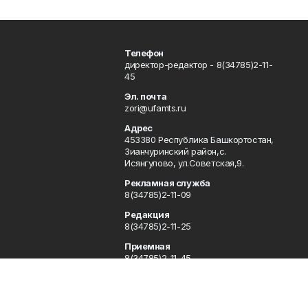
Телефон
директор-редактор - 8(34785)2-11-
45
Эл. почта
zori@ufamts.ru
Адрес
453380 Республика Башкортостан,
Зианчуринский район,с.
Исянгулово, ул.Советская,9.
Рекламная служба
8(34785)2-11-09
Редакция
8(34785)2-11-25
Приемная
8(34785)2-11-45
Отдел кадров
2-11-89