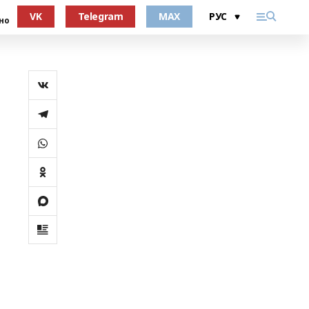
VK
Telegram
MAX
но