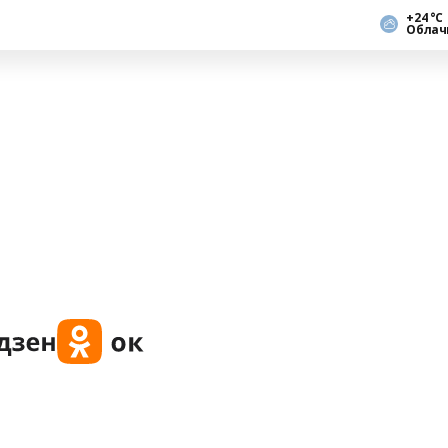
+24 °С
Облач