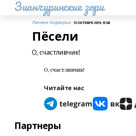
Зианчуринские зори
Личное подворье
13 ОКТЯБРЯ 2019, 15:08
Пёсели
О, счастливчик!
О, счастливчик!
Читайте нас
Партнеры