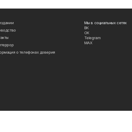
издании
Мы в социальных сетях
ВК
оводство
ОК
такты
Telegram
MAX
итеррор
ормация о телефонах доверия