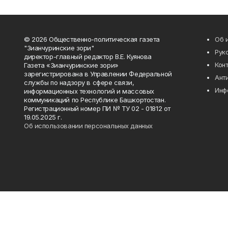
© 2026 Общественно-политическая газета
Об 
"Зианчуринские зори"
Рук
директор-главный редактор В.Е. Куянова
Кон
Газета «Зианчуринские зори»
зарегистрирована в Управлении Федеральной
Ант
службы по надзору в сфере связи,
Инф
информационных технологий и массовых
коммуникаций по Республике Башкортостан.
Регистрационный номер ПИ № ТУ 02 - 01812 от
19.05.2025 г.
Об использовании персональных данных