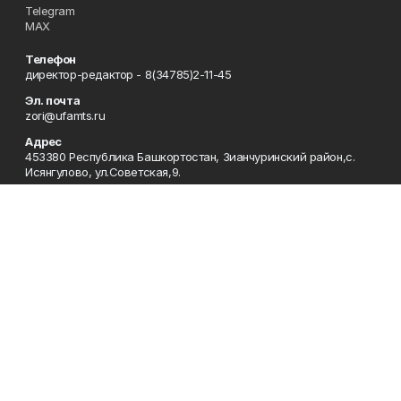
Telegram
MAX
Телефон
директор-редактор - 8(34785)2-11-45
Эл. почта
zori@ufamts.ru
Адрес
453380 Республика Башкортостан, Зианчуринский район,с.
Исянгулово, ул.Советская,9.
Рекламная служба
8(34785)2-11-09
Редакция
8(34785)2-11-25
Приемная
8(34785)2-11-45
Отдел кадров
2-11-89