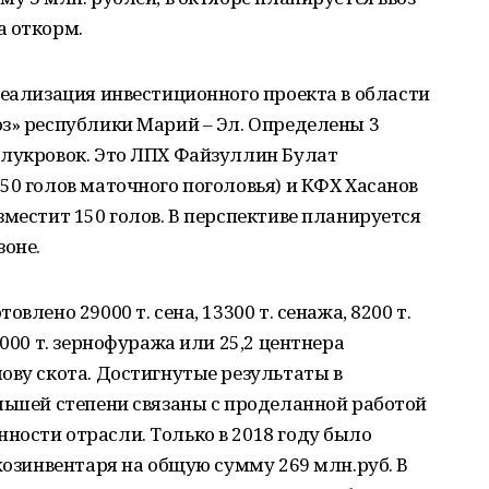
а откорм.
реализация инвестиционного проекта в области
з» республики Марий – Эл. Определены 3
олукровок. Это ЛПХ Файзуллин Булат
50 голов маточного поголовья) и КФХ Хасанов
зместит 150 голов. В перспективе планируется
зоне.
влено 29000 т. сена, 13300 т. сенажа, 8200 т.
5000 т. зернофуража или 25,2 центнера
ову скота. Достигнутые результаты в
льшей степени связаны с проделанной работой
ности отрасли. Только в 2018 году было
хозинвентаря на общую сумму 269 млн.руб. В