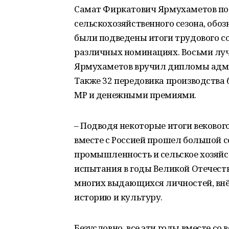
Самат Фиркатович Ярмухаметов по
сельскохозяйственного сезона, обо
были подведены итоги трудового с
различных номинациях. Восьми лу
Ярмухаметов вручил дипломы адми
Также 32 передовика производств
МР и денежными премиями.
– Подводя некоторые итоги вековог
вместе с Россией прошел большой с
промышленность и сельское хозяйст
испытания в годы Великой Отечест
многих выдающихся личностей, внё
историю и культуру.
Безусловно, все эти годы вместе со