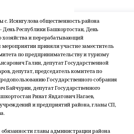
ы с. Исянгулова общественность района
 День Республики Башкортостан, День
го хозяйства и перерабатывающий
 мероприятии приняли участие заместитель
митета по предпринимательству и туризму
нсарович Галин, депутат Государственной
ров, депутат, председатель комитета по
иродопользованию Государственного собрания
ич Байчурин, депутат Государственного
ашкортостан Ринат Явдатович Нагаев,
 учреждений и предприятий района, главы СП,
а.
 обязанности главы администрации района