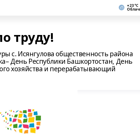
+23 °С
Облач
по труду!
уры с. Исянгулова общественность района
ка– День Республики Башкортостан, День
кого хозяйства и перерабатывающий