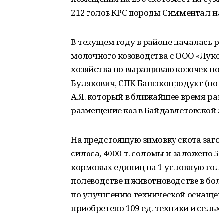
212 голов КРС породы Симментал н
В текущем году в районе началась 
молочного козоводства с ООО «Луко
хозяйства по выращиваю козочек п
Булякович, СПК Башэкопродукт (по 
А.Я. который в ближайшее время ра
размещение коз в Байдавлетовской 
На предстоящую зимовку скота загото
силоса, 4000 т. соломы и заложено 
кормовых единиц на 1 условную гол
полеводстве и животноводстве в бо
по улучшению технической оснащен
приобретено 109 ед. техники и сель