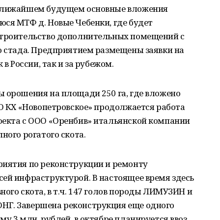
 ближайшем будущем основные вложения
ся МТФ д. Новые Чебенки, где будет
строительство дополнительных помещений с
о стада. Предприятием размещены заявки на
 в России, так и за рубежом.
ы орошения на площади 250 га, где вложено
ОО КХ «Новопетровское» продолжается работа
оекта с ООО «Оренбив» итальянской компании
ного рогатого скота.
риятия по реконструкции и ремонту
сей инфраструктурой. В настоящее время здесь
ого скота, в т.ч. 147 голов породы ЛИМУЗИН и
НГ. Завершена реконструкция еще одного
у 3 млн. рублей, в октябре планируется ввоз