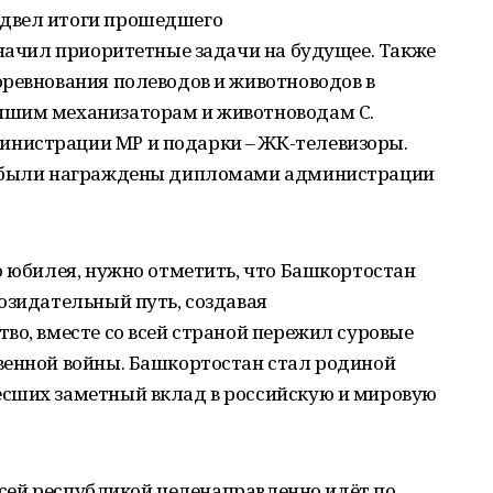
двел итоги прошедшего
значил приоритетные задачи на будущее. Также
оревнования полеводов и животноводов в
чшим механизаторам и животноводам С.
нистрации МР и подарки – ЖК-телевизоры.
а были награждены дипломами администрации
о юбилея, нужно отметить, что Башкортостан
озидательный путь, создавая
во, вместе со всей страной пережил суровые
венной войны. Башкортостан стал родиной
сших заметный вклад в российскую и мировую
 всей республикой целенаправленно идёт по