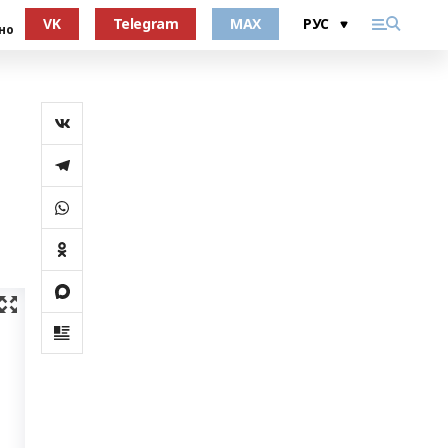
VK
Telegram
MAX
но