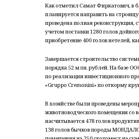
Как отметил Самат Фиркатович, в
планируется направить на строящую
проведена полная реконструкция, 
учетом поставки 1280 голов дойног
приобретение 400 голов нетелей, как
Завершается строительство систем
порядка 52 млн. рублей. На базе О
по реализации инвестиционного пр
«Gruppo Cremonini» по откорму круп
В хозяйстве были проведены мероп
животноводческого помещения со в
насчитывается 478 голов продуктивн
138 голов бычков породы МОНДАЛО
помещения на 250 скотомест на сумм