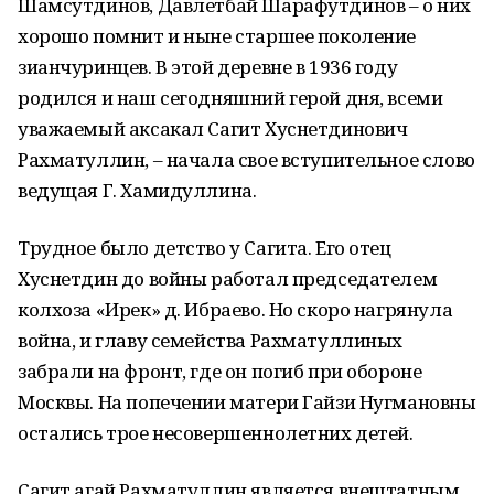
Шамсутдинов, Давлетбай Шарафутдинов – о них
хорошо помнит и ныне старшее поколение
зианчуринцев. В этой деревне в 1936 году
родился и наш сегодняшний герой дня, всеми
уважаемый аксакал Сагит Хуснетдинович
Рахматуллин, – начала свое вступительное слово
ведущая Г. Хамидуллина.
Трудное было детство у Сагита. Его отец
Хуснетдин до войны работал председателем
колхоза «Ирек» д. Ибраево. Но скоро нагрянула
война, и главу семейства Рахматуллиных
забрали на фронт, где он погиб при обороне
Москвы. На попечении матери Гайзи Нугмановны
остались трое несовершеннолетних детей.
Сагит агай Рахматуллин является внештатным