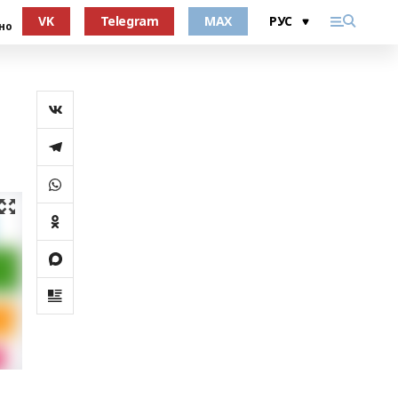
VK
Telegram
MAX
но