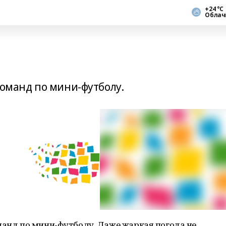
+24 °С
Облач
команд по мини-футболу.
манд по мини-футболу. Даже жаркая погода не