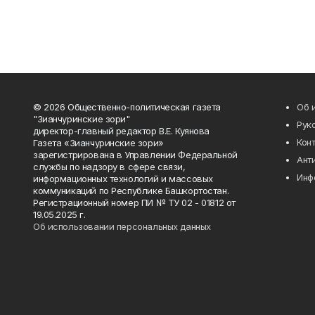
© 2026 Общественно-политическая газета
Об 
"Зианчуринские зори"
Рук
директор-главный редактор В.Е. Куянова
Кон
Газета «Зианчуринские зори»
зарегистрирована в Управлении Федеральной
Ант
службы по надзору в сфере связи,
Инф
информационных технологий и массовых
коммуникаций по Республике Башкортостан.
Регистрационный номер ПИ № ТУ 02 - 01812 от
19.05.2025 г.
Об использовании персональных данных