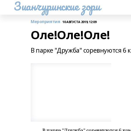
Зианчуринские зори
Мероприятия
10 АВГУСТА 2019, 12:09
Оле!Оле!Оле!
В парке "Дружба" соревнуются 6 
В парке "Дружба" соревнуются 6 ко