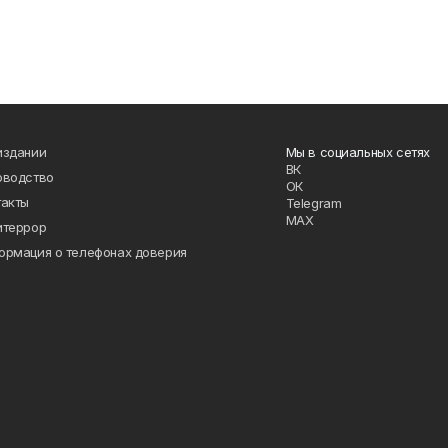
издании
Мы в социальных сетях
ВК
оводство
ОК
такты
Telegram
MAX
итеррор
ормация о телефонах доверия