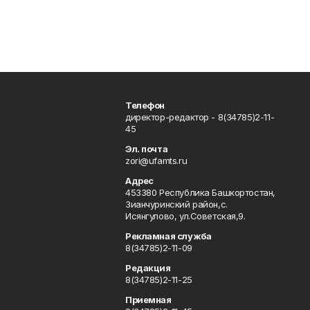
Телефон
директор-редактор - 8(34785)2-11-
45
Эл. почта
zori@ufamts.ru
Адрес
453380 Республика Башкортостан,
Зианчуринский район,с.
Исянгулово, ул.Советская,9.
Рекламная служба
8(34785)2-11-09
Редакция
8(34785)2-11-25
Приемная