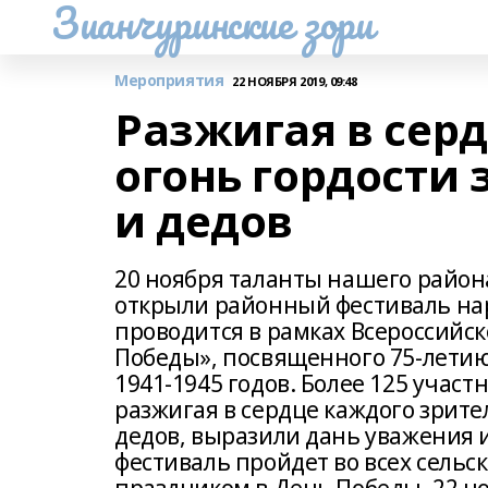
Зианчуринские зори
Мероприятия
22 НОЯБРЯ 2019, 09:48
Разжигая в сер
огонь гордости 
и дедов
20 ноября таланты нашего райо
открыли районный фестиваль нар
проводится в рамках Всероссийск
Победы», посвященного 75-летию
1941-1945 годов. Более 125 учас
разжигая в сердце каждого зрите
дедов, выразили дань уважения
фестиваль пройдет во всех сель