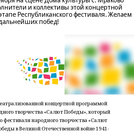
ября на сцене Дома культуры с. Мраково
лнители и коллективы этой концертной
этапе Республиканского фестиваля. Желаем
 дальнейших побед!
театрализованной концертной программой
ного творчества «Салют Победы», который
го фестиваля народного творчества «Салют
беды в Великой Отечественной войне 1941-