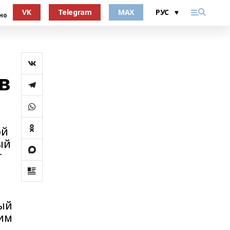
VK
Telegram
MAX
но
в
ой
ый
т
ный
шим