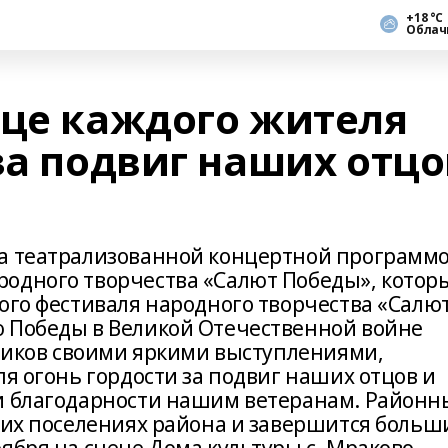
+18 °С
Облач
дце каждого жителя
за подвиг наших отцо
на театрализованной концертной программ
одного творчества «Салют Победы», котор
ого фестиваля народного творчества «Салю
 Победы в Великой Отечественной войне
тников своими яркими выступлениями,
ля огонь гордости за подвиг наших отцов и
 и благодарности нашим ветеранам. Район
ских поселениях района и завершится боль