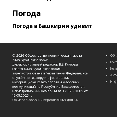
Погода
Погода в Башкирии удивит
© 2026 Общественно-политическая газета
Об 
"Зианчуринские зори"
Рук
директор-главный редактор В.Е. Куянова
Кон
Газета «Зианчуринские зори»
зарегистрирована в Управлении Федеральной
Ант
службы по надзору в сфере связи,
Инф
информационных технологий и массовых
коммуникаций по Республике Башкортостан.
Регистрационный номер ПИ № ТУ 02 - 01812 от
19.05.2025 г.
Об использовании персональных данных