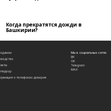
Когда прекратятся дожди в
Башкирии?
издании
Мы в социальных сетях
ВК
оводство
ОК
такты
Telegram
MAX
итеррор
ормация о телефонах доверия