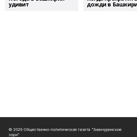
удивит
дожди в Башкир
© 2026 Общественно-политическая газета "Зианчуринские
зори"