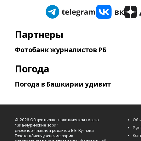
Партнеры
Фотобанк журналистов РБ
Погода
Погода в Башкирии удивит
© 2026 Общественно-политическая газета
Об 
"Зианчуринские зори"
Рук
директор-главный редактор В.Е. Куянова
Кон
Газета «Зианчуринские зори»