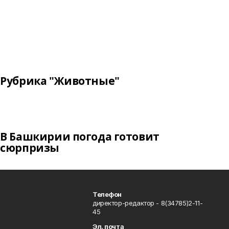
Рубрика "Животные"
В Башкирии погода готовит
сюрпризы
Телефон
директор-редактор - 8(34785)2-11-
45
Эл. почта