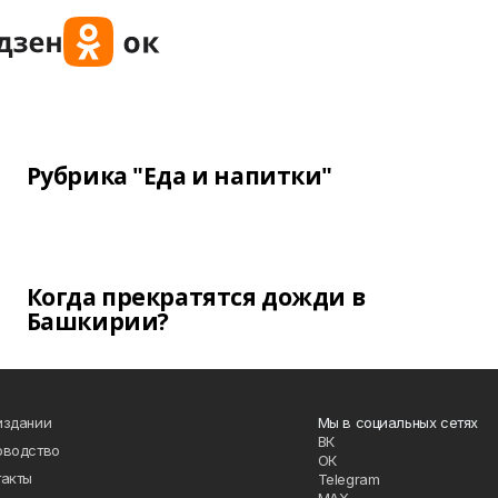
Рубрика "Еда и напитки"
Когда прекратятся дожди в
Башкирии?
издании
Мы в социальных сетях
ВК
оводство
ОК
такты
Telegram