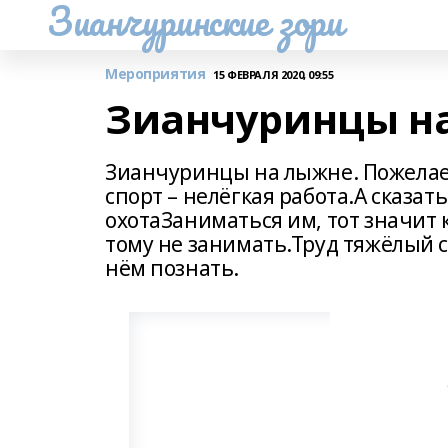
Зианчуринские зори
Мероприятия
15 ФЕВРАЛЯ 2020, 09:55
Зианчуринцы н
Зианчуринцы на лыжне. Пожела
спорт – нелёгкая работа.А сказат
охотаЗаниматься им, тот значит 
тому не занимать.Труд тяжёлый 
нём познать.