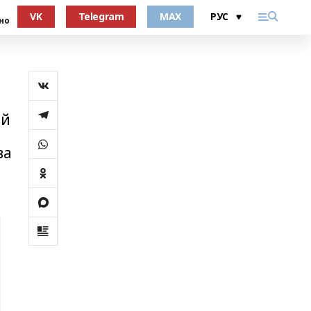
VK
Telegram
MAX
но
ый
ва