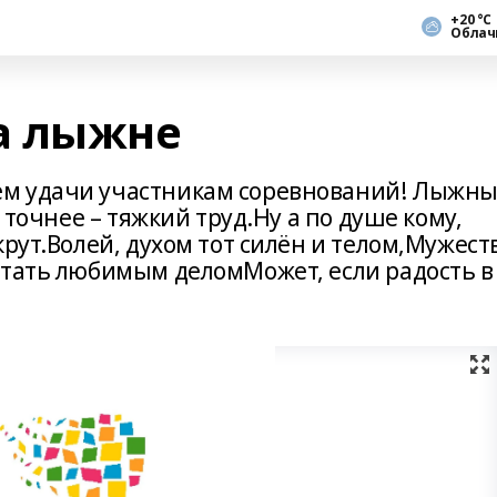
+20 °С
Облач
а лыжне
ем удачи участникам соревнований! Лыжн
ь точнее – тяжкий труд.Ну а по душе кому,
крут.Волей, духом тот силён и телом,Мужест
стать любимым деломМожет, если радость в