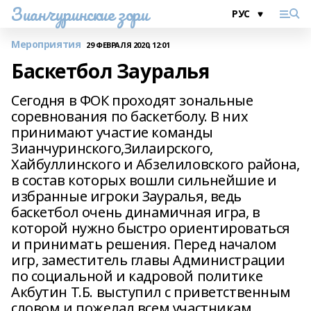
Зианчуринские зори
Мероприятия
29 ФЕВРАЛЯ 2020, 12:01
Баскетбол Зауралья
Сегодня в ФОК проходят зональные
соревнования по баскетболу. В них
принимают участие команды
Зианчуринского,Зилаирского,
Хайбуллинского и Абзелиловского района,
в состав которых вошли сильнейшие и
избранные игроки Зауралья, ведь
баскетбол очень динамичная игра, в
которой нужно быстро ориентироваться
и принимать решения. Перед началом
игр, заместитель главы Администрации
по социальной и кадровой политике
Акбутин Т.Б. выступил с приветственным
словом и пожелал всем участникам