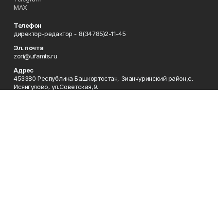
MAX
Телефон
директор-редактор - 8(34785)2-11-45
Эл. почта
zori@ufamts.ru
Адрес
453380 Республика Башкортостан, Зианчуринский район,с.
Исянгулово, ул.Советская,9.
Рекламная служба
8(34785)2-11-09
Редакция
8(34785)2-11-25
Приемная
8(34785)2-11-45
Отдел кадров
2-11-89