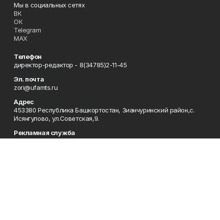
Мы в социальных сетях
ВК
ОК
Telegram
MAX
Телефон
директор-редактор - 8(34785)2-11-45
Эл. почта
zori@ufamts.ru
Адрес
453380 Республика Башкортостан, Зианчуринский район,с.
Исянгулово, ул.Советская,9.
Рекламная служба
8(34785)2-11-09
Редакция
8(34785)2-11-25
Приемная
8(34785)2-11-45
Отдел кадров
2-11-89