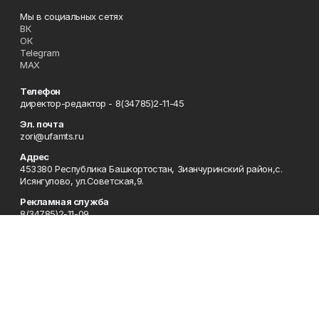
Мы в социальных сетях
ВК
ОК
Telegram
MAX
Телефон
директор-редактор - 8(34785)2-11-45
Эл. почта
zori@ufamts.ru
Адрес
453380 Республика Башкортостан, Зианчуринский район,с.
Исянгулово, ул.Советская,9.
Рекламная служба
8(34785)2-11-09
Редакция
8(34785)2-11-25
Приемная
8(34785)2-11-45
Отдел кадров
2-11-89