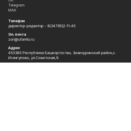
Telegram
MAX
Телефон
директор-редактор - 8(34785)2-11-45
Эл. почта
zori@ufamts.ru
Адрес
453380 Республика Башкортостан, Зианчуринский район,с.
Исянгулово, ул.Советская,9.
Рекламная служба
8(34785)2-11-09
Редакция
8(34785)2-11-25
Приемная
8(34785)2-11-45
Отдел кадров
2-11-89