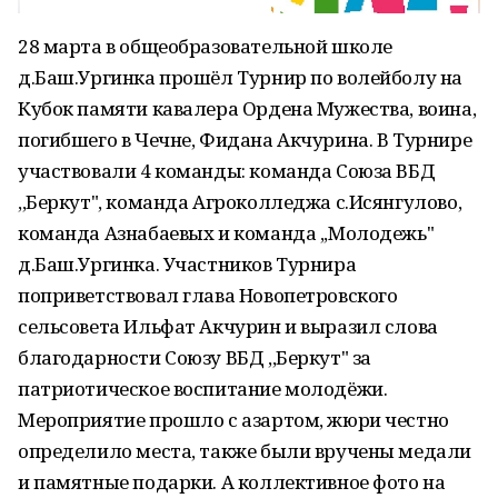
28 марта в общеобразовательной школе
д.Баш.Ургинка прошёл Турнир по волейболу на
Кубок памяти кавалера Ордена Мужества, воина,
погибшего в Чечне, Фидана Акчурина. В Турнире
участвовали 4 команды: команда Союза ВБД
,,Беркут", команда Агроколледжа с.Исянгулово,
команда Азнабаевых и команда ,,Молодежь"
д.Баш.Ургинка. Участников Турнира
поприветствовал глава Новопетровского
сельсовета Ильфат Акчурин и выразил слова
благодарности Союзу ВБД ,,Беркут" за
патриотическое воспитание молодёжи.
Мероприятие прошло с азартом, жюри честно
определило места, также были вручены медали
и памятные подарки. А коллективное фото на