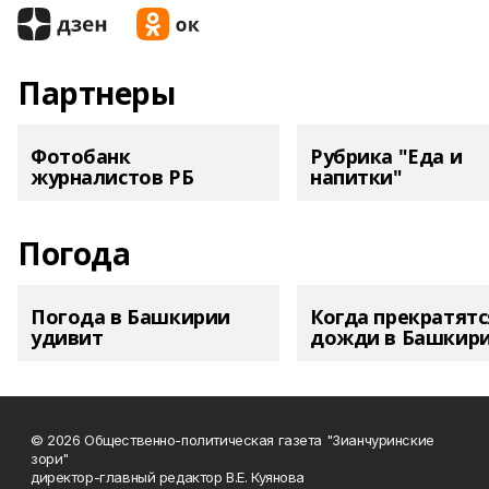
Партнеры
Фотобанк
Рубрика "Еда и
журналистов РБ
напитки"
Погода
Погода в Башкирии
Когда прекратятс
удивит
дожди в Башкир
© 2026 Общественно-политическая газета "Зианчуринские
зори"
директор-главный редактор В.Е. Куянова