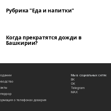
Рубрика "Еда и напитки"
Когда прекратятся дожди в
Башкирии?
издании
Мы в социальных сетях
ВК
оводство
ОК
такты
Telegram
MAX
итеррор
ормация о телефонах доверия