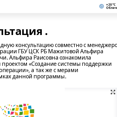
+20 °С
Облач
ьтация .
ездную консультацию совместно с менеджер
ерации ГБУ ЦСК РБ Мажитовой Альфира
арчи. Альфира Раисовна ознакомила
 проектом «Создание системы поддержки
операции», а так же с мерами
амках данной программы.