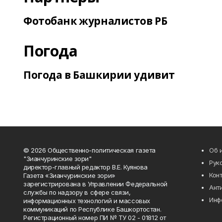
Фотобанк журналистов РБ
Погода
Погода в Башкирии удивит
© 2026 Общественно-политическая газета
Об 
"Зианчуринские зори"
Рук
директор-главный редактор В.Е. Куянова
Кон
Газета «Зианчуринские зори»
зарегистрирована в Управлении Федеральной
Ант
службы по надзору в сфере связи,
Инф
информационных технологий и массовых
коммуникаций по Республике Башкортостан.
Регистрационный номер ПИ № ТУ 02 - 01812 от