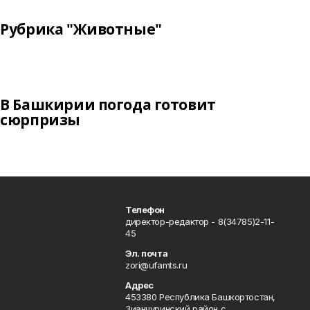
Рубрика "Животные"
В Башкирии погода готовит
сюрпризы
Телефон
директор-редактор - 8(34785)2-11-
45
Эл. почта
zori@ufamts.ru
Адрес
453380 Республика Башкортостан,
Зианчуринский район,с.