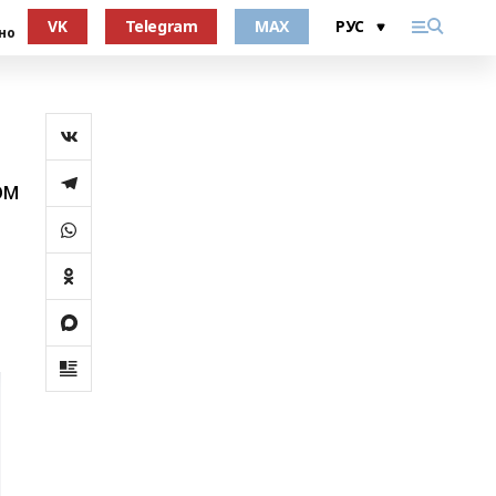
VK
Telegram
MAX
но
ом