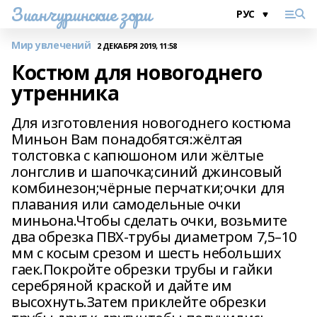
Зианчуринские зори
Мир увлечений
2 ДЕКАБРЯ 2019, 11:58
Костюм для новогоднего
утренника
Для изготовления новогоднего костюма
Миньон Вам понадобятся:жёлтая
толстовка с капюшоном или жёлтые
лонгслив и шапочка;синий джинсовый
комбинезон;чёрные перчатки;очки для
плавания или самодельные очки
миньона.Чтобы сделать очки, возьмите
два обрезка ПВХ-трубы диаметром 7,5–10
мм с косым срезом и шесть небольших
гаек.Покройте обрезки трубы и гайки
серебряной краской и дайте им
высохнуть.Затем приклейте обрезки