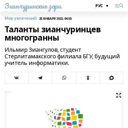
Зианчуринские зори
Мир увлечений
25 ЯНВАРЯ 2022, 04:50
Таланты зианчуринцев
многогранны
Ильмир Зиангулов, студент
Стерлитамакского филиала БГУ, будущий
учитель информатики.