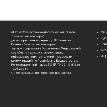
© 2026 Общественно-политическая газета
Об 
"Зианчуринские зори"
Рук
директор-главный редактор В.Е. Куянова
Кон
Газета «Зианчуринские зори»
зарегистрирована в Управлении Федеральной
Ант
службы по надзору в сфере связи,
Инф
информационных технологий и массовых
коммуникаций по Республике Башкортостан.
Регистрационный номер ПИ № ТУ 02 - 01812 от
19.05.2025 г.
Об использовании персональных данных