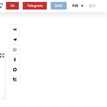
 °С
VK
Telegram
MAX
о