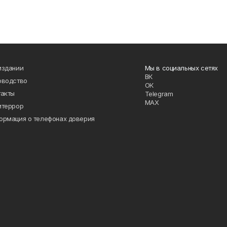
издании
Мы в социальных сетях
ВК
оводство
ОК
такты
Telegram
MAX
итеррор
ормация о телефонах доверия