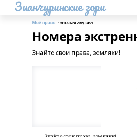
Зианчуринские зори
Моё право
19 НОЯБРЯ 2019, 04:51
Номера экстрен
Знайте свои права, земляки!
Знайте свои права, земляки!