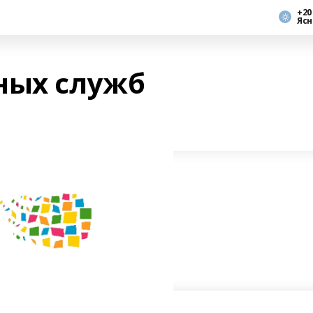
+20
Ясн
ных служб