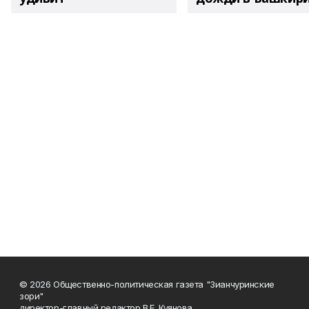
© 2026 Общественно-политическая газета "Зианчуринские
зори"
директор-главный редактор В.Е. Куянова