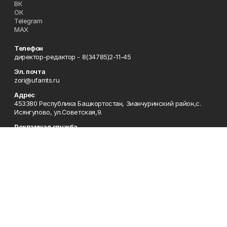
ВК
ОК
Telegram
MAX
Телефон
директор-редактор - 8(34785)2-11-45
Эл. почта
zori@ufamts.ru
Адрес
453380 Республика Башкортостан, Зианчуринский район,с.
Исянгулово, ул.Советская,9.
Рекламная служба
8(34785)2-11-09
Редакция
8(34785)2-11-25
Приемная
8(34785)2-11-45
Отдел кадров
2-11-89