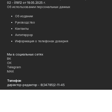
02 - 01812 от 19.05.2025 г.
Об использовании персональных данных
Об издании
Руководство
Контакты
Антитеррор
Информация о телефонах доверия
Мы в социальных сетях
ВК
ОК
Telegram
MAX
Телефон
директор-редактор - 8(34785)2-11-45
Эл. почта
zori@ufamts.ru
Адрес
453380 Республика Башкортостан, Зианчуринский район,с.
Исянгулово, ул.Советская,9.