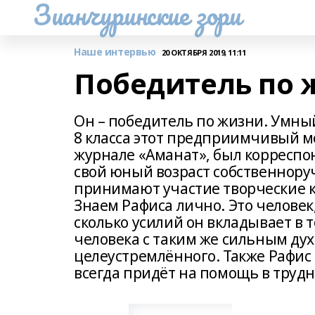
Зианчуринские зори
Наше интервью
20 ОКТЯБРЯ 2019, 11:11
Победитель по 
Он – победитель по жизни. Умны
8 класса этот предприимчивый м
журнале «Аманат», был корреспо
свой юный возраст собственноруч
принимают участие творческие к
Знаем Рафиса лично. Это челове
сколько усилий он вкладывает в т
человека с таким же сильным дух
целеустремлённого. Также Рафис
всегда придёт на помощь в трудн