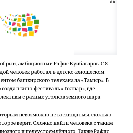
добрый, амбициозный Рафис Куйбагаров. С 8
дой человек работал в детско-юношеском
ентом башкирского телеканала «Тамыр». В
 создал кино-фестиваль «Толпар», где
лективы с разных уголков земного шара.
которым невозможно не восхищаться, сколько
которое верит. Сложно найти человека с таким
циозного и целеустремлённого. Также Рафис