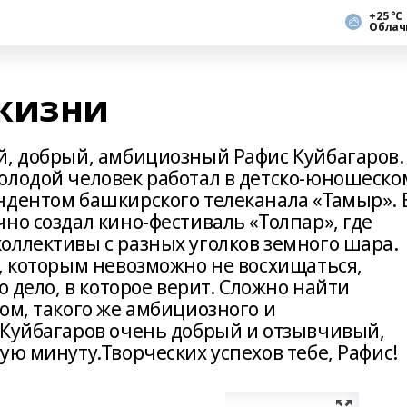
+25 °С
Облач
жизни
й, добрый, амбициозный Рафис Куйбагаров.
олодой человек работал в детско-юношеско
ндентом башкирского телеканала «Тамыр». 
но создал кино-фестиваль «Толпар», где
оллективы с разных уголков земного шара.
к, которым невозможно не восхищаться,
о дело, в которое верит. Сложно найти
ом, такого же амбициозного и
 Куйбагаров очень добрый и отзывчивый,
ую минуту.Творческих успехов тебе, Рафис!