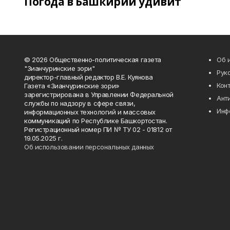
Погода в Башкирии удивит
© 2026 Общественно-политическая газета
Об 
"Зианчуринские зори"
Рук
директор-главный редактор В.Е. Куянова
Кон
Газета «Зианчуринские зори»
зарегистрирована в Управлении Федеральной
Ант
службы по надзору в сфере связи,
Инф
информационных технологий и массовых
коммуникаций по Республике Башкортостан.
Регистрационный номер ПИ № ТУ 02 - 01812 от
19.05.2025 г.
Об использовании персональных данных