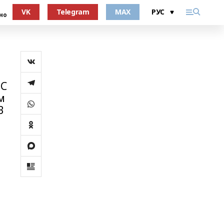
VK
Telegram
MAX
но
 С
м
В