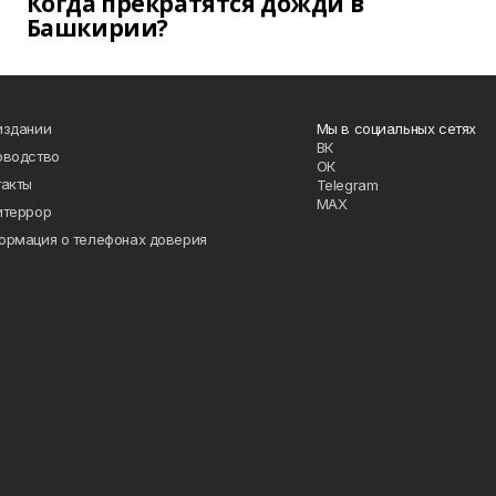
Когда прекратятся дожди в
Башкирии?
издании
Мы в социальных сетях
ВК
оводство
ОК
такты
Telegram
MAX
итеррор
ормация о телефонах доверия