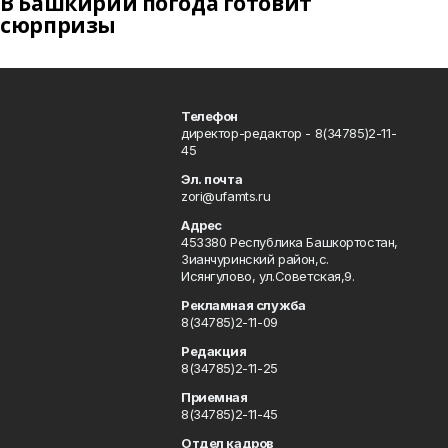
В Башкирии погода готовит
сюрпризы
Телефон
директор-редактор - 8(34785)2-11-
45
Эл. почта
zori@ufamts.ru
Адрес
453380 Республика Башкортостан,
Зианчуринский район,с.
Исянгулово, ул.Советская,9.
Рекламная служба
8(34785)2-11-09
Редакция
8(34785)2-11-25
Приемная
8(34785)2-11-45
Отдел кадров