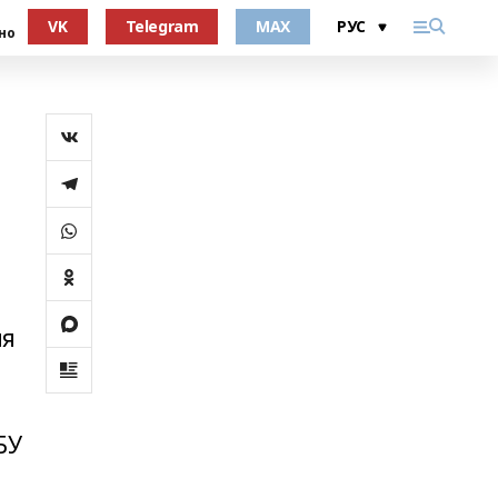
VK
Telegram
MAX
но
ия
БУ