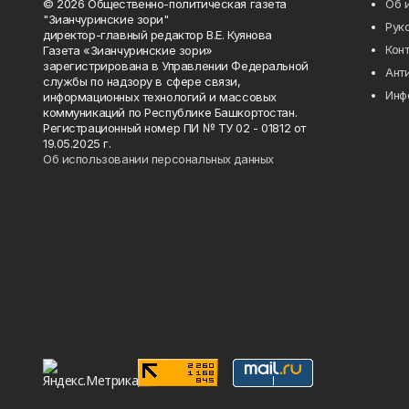
© 2026 Общественно-политическая газета
Об 
"Зианчуринские зори"
Рук
директор-главный редактор В.Е. Куянова
Кон
Газета «Зианчуринские зори»
зарегистрирована в Управлении Федеральной
Ант
службы по надзору в сфере связи,
Инф
информационных технологий и массовых
коммуникаций по Республике Башкортостан.
Регистрационный номер ПИ № ТУ 02 - 01812 от
19.05.2025 г.
Об использовании персональных данных