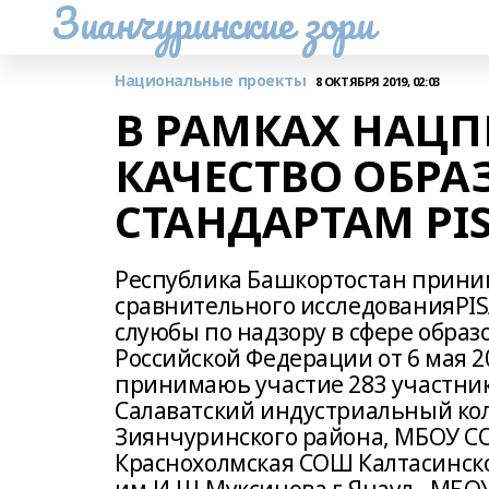
Зианчуринские зори
Национальные проекты
8 ОКТЯБРЯ 2019, 02:03
В РАМКАХ НАЦП
КАЧЕСТВО ОБРА
СТАНДАРТАМ PI
Республика Башкортостан прини
сравнительного исследованияPIS
слуюбы по надзору в сфере обра
Российской Федерации от 6 мая 20
принимаюь участие 283 участник
Салаватский индустриальный ко
Зиянчуринского района, МБОУ С
Краснохолмская СОШ Калтасинск