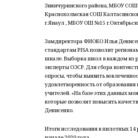
Зиянчуринского района, МБОУ СОШ
Краснохолмская СОШ Калтасинског
г.Янаул , МБОУ ОШ №15 г.Октябрьс
Замдиректора ФИОКО Илья Денисенк
стандартам PISA позволит региона
шкале. Выборка школ в каждом из р
эксперты ОЭСР. Для сбора контекс
опросы, чтобы выявить вовлеченнос
удовлетворенность от образования 
учителей. «На базе этих данных мо
которые позволят повысить качеств
Денисенко.
Итоги исследования в пилотных 14 
начале 2020 года.