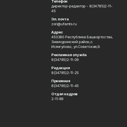
Телефон
директор-редактор - 8(34785)2-11-
45
Эл. почта
zori@ufamts.ru
Адрес
453380 Республика Башкортостан,
Зианчуринский район,с.
Исянгулово, ул.Советская,9.
Рекламная служба
8(34785)2-11-09
Редакция
8(34785)2-11-25
Приемная
8(34785)2-11-45
Отдел кадров
2-11-89