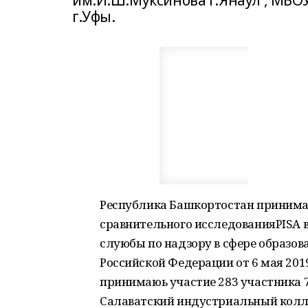
им.И.Ш.Муксинова г.Янаул , МБ
г.Уфы.
Республика Башкортостан принима
сравнительного исследованияPISA 
слуюбы по надзору в сфере образов
Российской Федерации от 6 мая 2019
принимаюь участие 283 участника 
Салаватский индустриальный колл