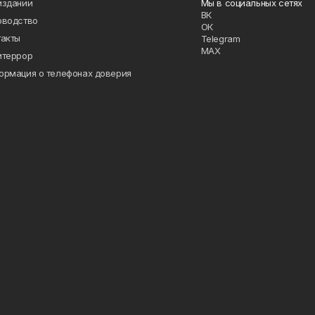
издании
Мы в социальных сетях
ВК
оводство
ОК
такты
Telegram
MAX
итеррор
ормация о телефонах доверия