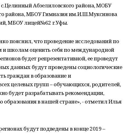
 с.Целинный Абзелиловского района, МОБУ
о района, МБОУ Гимназия им.И.Ш.Муксинова
кий, МБОУ лицей№62 г.Уфы.
о пояснил, что проведение исследований по
м и школам оценить себя по международной
егионов будет репрезентативной, ее проведут
тных данных будут проведены социологические
ть граждан в образование и
всех целевых групп – обучающихся, родителей,
жно будет разрабатывать рекомендации,
о образования в нашей стране», - отметил Илья
регионах будут подведены в конце 2019 –