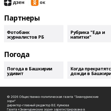
Партнеры
Фотобанк
Рубрика "Еда и
журналистов РБ
напитки"
Погода
Погода в Башкирии
Когда прекратятс
удивит
дожди в Башкир
© 2026 Общественно-политическая газета "Зианчуринские
зори"
директор-главный редактор В.Е. Куянова
Газета «Зианчуринские зори» зарегистрирована в