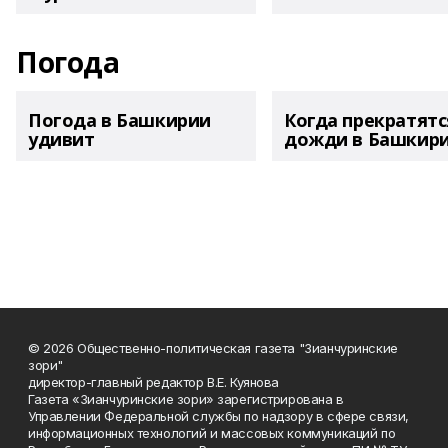
Погода
Погода в Башкирии
Когда прекратятс
удивит
дожди в Башкир
© 2026 Общественно-политическая газета "Зианчуринские
зори"
директор-главный редактор В.Е. Куянова
Газета «Зианчуринские зори» зарегистрирована в
Управлении Федеральной службы по надзору в сфере связи,
информационных технологий и массовых коммуникаций по