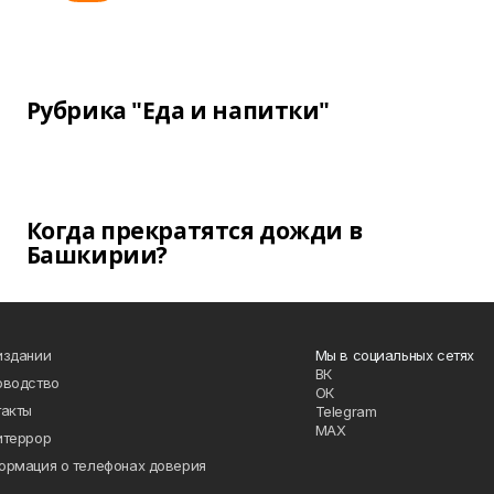
Рубрика "Еда и напитки"
Когда прекратятся дожди в
Башкирии?
издании
Мы в социальных сетях
ВК
оводство
ОК
такты
Telegram
MAX
итеррор
ормация о телефонах доверия