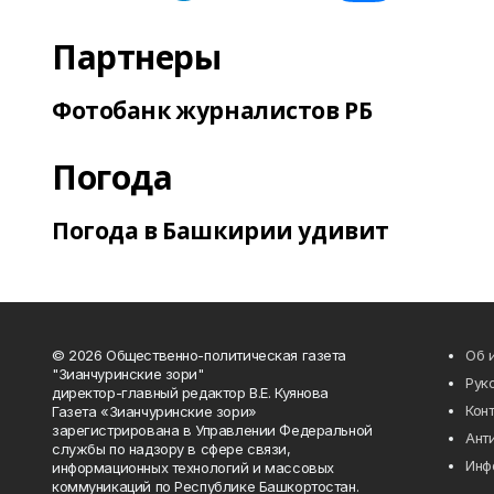
Партнеры
Фотобанк журналистов РБ
Погода
Погода в Башкирии удивит
© 2026 Общественно-политическая газета
Об 
"Зианчуринские зори"
Рук
директор-главный редактор В.Е. Куянова
Кон
Газета «Зианчуринские зори»
зарегистрирована в Управлении Федеральной
Ант
службы по надзору в сфере связи,
Инф
информационных технологий и массовых
коммуникаций по Республике Башкортостан.