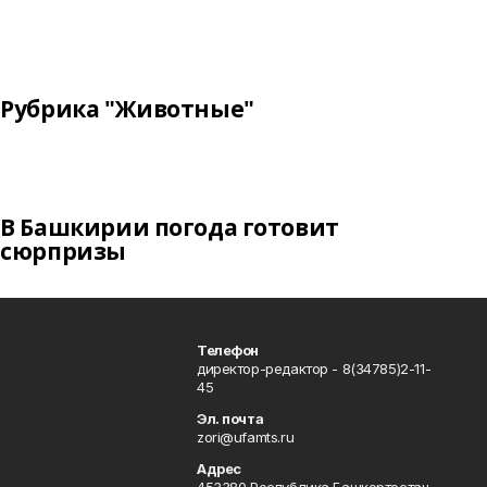
Рубрика "Животные"
В Башкирии погода готовит
сюрпризы
Телефон
директор-редактор - 8(34785)2-11-
45
Эл. почта
zori@ufamts.ru
Адрес