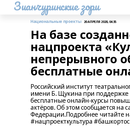
Зианчуринские зори
Национальные проекты
20 АПРЕЛЯ 2020, 04:35
На базе созданн
нацпроекта «Ку
непрерывного о
бесплатные онл
Российский институт театральног
имени Б. Щукина при поддержке
бесплатные онлайн-курсы повыш
актёров. Об этом сообщается на 
Федерации.Подробнее читайте 
#нацпроекткультура #башкортос