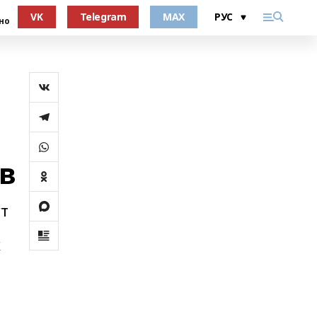
VK
Telegram
MAX
но
в
ут
х