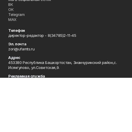
ВК
ОК
Telegram
MAX
Телефон
директор-редактор - 8(34785)2-11-45
Эл. почта
zori@ufamts.ru
Адрес
453380 Республика Башкортостан, Зианчуринский район,с.
Исянгулово, ул.Советская,9.
Рекламная служба
8(34785)2-11-09
Редакция
8(34785)2-11-25
Приемная
8(34785)2-11-45
Отдел кадров
2-11-89