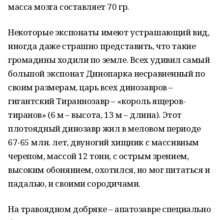
масса мозга составляет 70 гр.
Некоторые экспонаты имеют устрашающий вид,
иногда даже страшно представить, что такие
громадины ходили по земле. Всех удивил самый
большой экспонат Динопарка несравненный по
своим размерам, царь всех динозавров –
гигантский Тираннозавр – «король ящеров-
тиранов» (6 м – высота, 13 м – длина). Этот
плотоядный динозавр жил в меловом периоде
67-65 млн. лет, двуногий хищник с массивным
черепом, массой 12 тонн, с острым зрением,
высоким обонянием, охотился, но мог питаться и
падалью, и своими сородичами.
На травоядном добряке – апатозавре специально