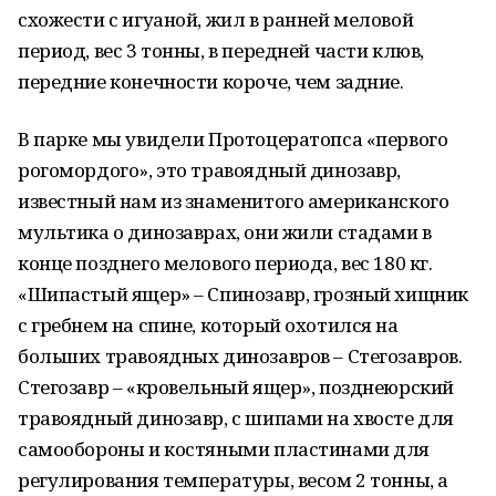
схожести с игуаной, жил в ранней меловой
период, вес 3 тонны, в передней части клюв,
передние конечности короче, чем задние.
В парке мы увидели Протоцератопса «первого
рогомордого», это травоядный динозавр,
известный нам из знаменитого американского
мультика о динозаврах, они жили стадами в
конце позднего мелового периода, вес 180 кг.
«Шипастый ящер» – Спинозавр, грозный хищник
с гребнем на спине, который охотился на
больших травоядных динозавров – Стегозавров.
Стегозавр – «кровельный ящер», позднеюрский
травоядный динозавр, с шипами на хвосте для
самообороны и костяными пластинами для
регулирования температуры, весом 2 тонны, а