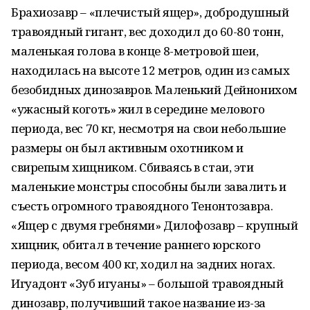
Брахиозавр – «плечистый ящер», добродушный
травоядный гигант, вес доходил до 60-80 тонн,
маленькая голова в конце 8-метровой шеи,
находилась на высоте 12 метров, один из самых
безобидных динозавров. Маленький Дейнонихом
«ужасный коготь» жил в середине мелового
периода, вес 70 кг, несмотря на свои небольшие
размеры он был активным охотником и
свирепым хищником. Сбиваясь в стаи, эти
маленькие монстры способны были завалить и
съесть огромного травоядного Тенонтозавра.
«Ящер с двумя гребнями» Дилофозавр – крупный
хищник, обитал в течение раннего юрского
периода, весом 400 кг, ходил на задних ногах.
Игуадонт «Зуб игуаны» – большой травоядный
динозавр, получивший такое название из-за