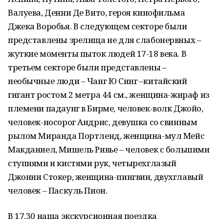
Валуева, Денни Де Вито, героя кинофильма
Джека Воробья. В следующем секторе были
представлены зрелища не для слабонервных –
жуткие моменты пыток людей 17-18 века. В
третьем секторе были представлены –
необычные люди – Чанг Ю Синг –китайский
гигант ростом 2 метра 44 см., женщина-жираф из
племени падаунг в Бирме, человек-волк Джойо,
человек-носорог Андрис, девушка со свинным
рылом Миранда Портленд, женщина-мул Мейс
Макданиел, Мишель Ривье – человек с большими
ступнями и кистями рук, четырехглазый
Джонни Стокер, женщина-пингвин, двухглавый
человек – Паскуль Пион.
В 17.30 наша экскурсионная поездка