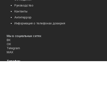
Руководство
Контакты
Антитеррор
Информация о телефонах доверия
Мы в социальных сетях
ВК
ОК
Telegram
MAX
Телефон
директор-редактор - 8(34785)2-11-45
Эл. почта
zori@ufamts.ru
Адрес
453380 Республика Башкортостан, Зианчуринский район,с.
Исянгулово, ул.Советская,9.
Рекламная служба
8(34785)2-11-09