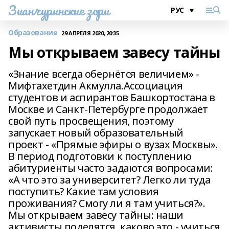
Зианчуринские зори
Образование
29 АПРЕЛЯ 2020, 20:35
Мы открываем завесу тайны
«Знание всегда обернётся величием» -
Мифтахетдин Акмулла.Ассоциация
студентов и аспирантов Башкортостана в
Москве и Санкт-Петербурге продолжает
свой путь просвещения, поэтому
запускает новый образовательный
проект - «Прямые эфиры о вузах Москвы».
В период подготовки к поступлению
абитуриенты часто задаются вопросами:
«А что это за университет? Легко ли туда
поступить? Какие там условия
проживания? Смогу ли я там учиться?».
Мы открываем завесу тайны: наши
активисты поделятся, каково это - учиться