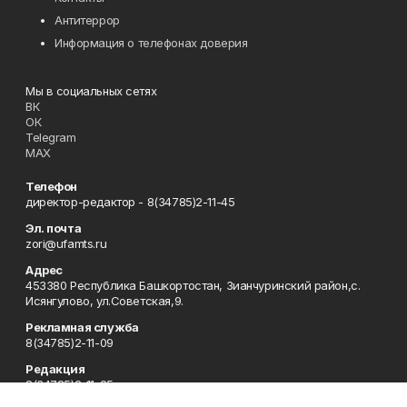
Антитеррор
Информация о телефонах доверия
Мы в социальных сетях
ВК
ОК
Telegram
MAX
Телефон
директор-редактор - 8(34785)2-11-45
Эл. почта
zori@ufamts.ru
Адрес
453380 Республика Башкортостан, Зианчуринский район,с.
Исянгулово, ул.Советская,9.
Рекламная служба
8(34785)2-11-09
Редакция
8(34785)2-11-25