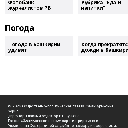
Фотобанк
Рубрика "Еда и
журналистов РБ
напитки"
Погода
Погода в Башкирии
Когда прекратятс
удивит
дожди в Башкир
© 2026 Общественно-политическая газета "Зианчуринские
зори"
директор-главный редактор В.Е. Куянова
Газета «Зианчуринские зори» зарегистрирована в
Управлении Федеральной службы по надзору в сфере связи,