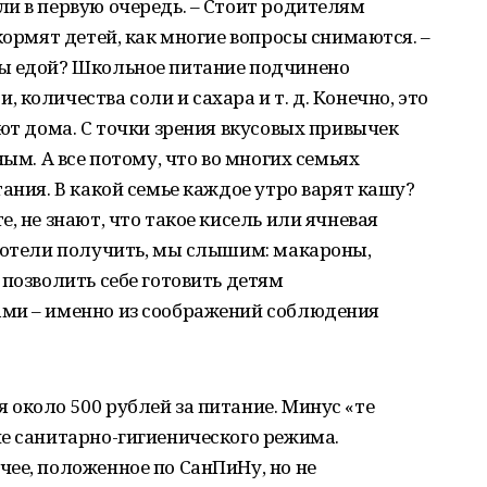
и в первую очередь. – Стоит родителям
кормят детей, как многие вопросы снимаются. –
ы едой? Школьное питание подчинено
количества соли и сахара и т. д. Конечно, это
ают дома. С точки зрения вкусовых привычек
ным. А все потому, что во многих семьях
ания. В какой семье каждое утро варят кашу?
, не знают, что такое кисель или ячневая
 хотели получить, мы слышим: макароны,
 позволить себе готовить детям
ми – именно из соображений соблюдения
около 500 рублей за питание. Минус «те
е санитарно-гигиенического режима.
ее, положенное по СанПиНу, но не