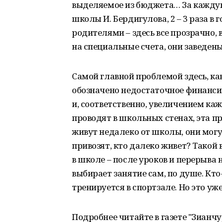
выделяемое из бюджета… За каждую
школы И. Бердигулова, 2 – 3 раза в
родителями – здесь все прозрачно, 
на специальные счета, они заведены
Самой главной проблемой здесь, как
обозначено недостаточное финансир
и, соответственно, увеличением ка
проводят в школьных стенах, эта п
живут недалеко от школы, они могут
привозят, кто далеко живет? Такой 
в школе – после уроков и перерыва
выбирает занятие сам, по душе. Кто
тренируется в спортзале. Но это уж
Подробнее читайте в газете "Зианчу