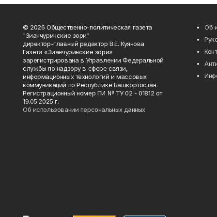
© 2026 Общественно-политическая газета
Об 
"Зианчуринские зори"
Рук
директор-главный редактор В.Е. Куянова
Кон
Газета «Зианчуринские зори»
зарегистрирована в Управлении Федеральной
Ант
службы по надзору в сфере связи,
Инф
информационных технологий и массовых
коммуникаций по Республике Башкортостан.
Регистрационный номер ПИ № ТУ 02 - 01812 от
19.05.2025 г.
Об использовании персональных данных