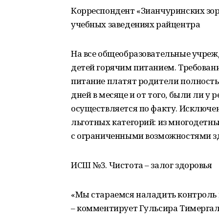
Корреспондент «Зианчуринских зор
учебных заведениях райцентра
На все общеобразовательные учреж
детей горячим питанием. Требовани
питание платят родители полностью
дней в месяце и от того, были ли у 
осуществляется по факту. Исключен
льготных категорий: из многодетн
с ограниченными возможностями з
ИСШ №3. Чистота – залог здоровья
«Мы стараемся наладить контроль 
– комментирует Гульсира Тимергале