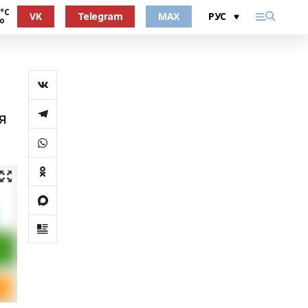
 °С
VK
Telegram
MAX
о
я