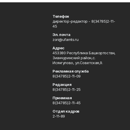
Телефон
директор-редактор - 8(34785)2-11-
45
Эл. почта
zori@ufamts.ru
Адрес
453380 Республика Башкортостан,
Зианчуринский район,с.
Исянгулово, ул.Советская,9.
Рекламная служба
8(34785)2-11-09
Редакция
8(34785)2-11-25
Приемная
8(34785)2-11-45
Отдел кадров
2-11-89