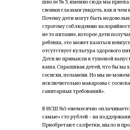
школе № 3, именно сюда мы приехал
своими глазами увидеть, как и чем 
Почему дети могут быть недовольн
строгому соблюдению калорийности, 
не то питание, которое дети получ
ребенка, это может казаться невкус
отсутствует культура здорового пит
Дети не привыкли к тушеной капусте
каша. Спрашивая детей, что бы вы
сосиски, пельмени. Но мы не можем
исключительно макароны с сосиска
санитарных требований».
В ИСШ №3 ежемесячно оплачивается 
самые» сто рублей – на поддержани
Приобретают салфетки, мыло и проч