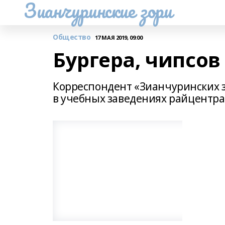
Зианчуринские зори
Общество
17 МАЯ 2019, 09:00
Бургера, чипсов 
Корреспондент «Зианчуринских 
в учебных заведениях райцентра