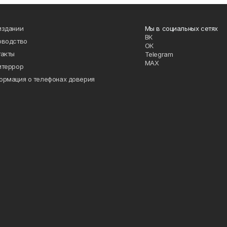
издании
Мы в социальных сетях
ВК
оводство
ОК
такты
Telegram
MAX
итеррор
ормация о телефонах доверия