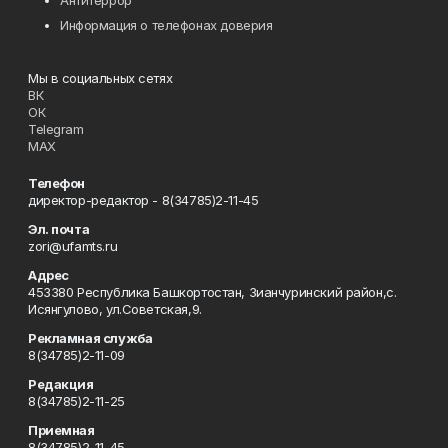
Антитеррор
Информация о телефонах доверия
Мы в социальных сетях
ВК
ОК
Telegram
MAX
Телефон
директор-редактор - 8(34785)2-11-45
Эл. почта
zori@ufamts.ru
Адрес
453380 Республика Башкортостан, Зианчуринский район,с.
Исянгулово, ул.Советская,9.
Рекламная служба
8(34785)2-11-09
Редакция
8(34785)2-11-25
Приемная
8(34785)2-11-45