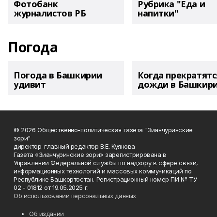
Фотобанк
Рубрика "Еда и
журналистов РБ
напитки"
Погода
Погода в Башкирии
Когда прекратятс
удивит
дожди в Башкир
© 2026 Общественно-политическая газета "Зианчуринские
зори"
директор-главный редактор В.Е. Куянова
Газета «Зианчуринские зори» зарегистрирована в
Управлении Федеральной службы по надзору в сфере связи,
информационных технологий и массовых коммуникаций по
Республике Башкортостан. Регистрационный номер ПИ № ТУ
02 - 01812 от 19.05.2025 г.
Об использовании персональных данных
Об издании