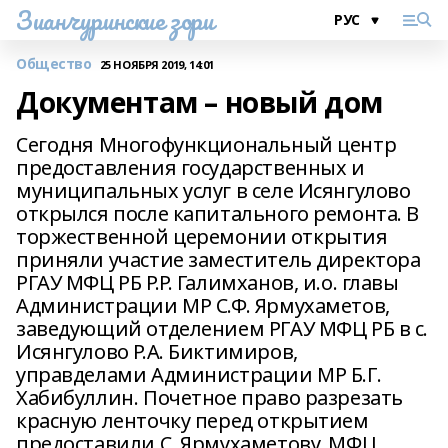
Зианчуринские зори
Общество
25 НОЯБРЯ 2019, 14:01
Документам – новый дом
Сегодня Многофункциональный центр
предоставления государственных и
муниципальных услуг в селе Исянгулово
открылся после капитального ремонта. В
торжественной церемонии открытия
приняли участие заместитель директора
РГАУ МФЦ РБ Р.Р. Галимханов, и.о. главы
Администрации МР С.Ф. Ярмухаметов,
заведующий отделением РГАУ МФЦ РБ в с.
Исянгулово Р.А. Биктимиров,
управделами Администрации МР Б.Г.
Хабибуллин. Почетное право разрезать
красную ленточку перед открытием
предоставили С. Ярмухаметову. МФЦ