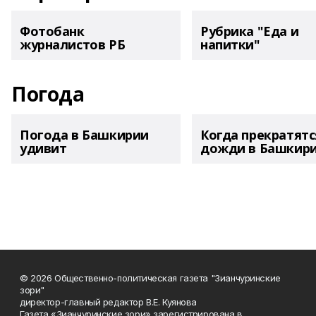
Фотобанк
Рубрика "Еда и
журналистов РБ
напитки"
Погода
Погода в Башкирии
Когда прекратятс
удивит
дожди в Башкир
© 2026 Общественно-политическая газета "Зианчуринские
зори"
директор-главный редактор В.Е. Куянова
Газета «Зианчуринские зори» зарегистрирована в