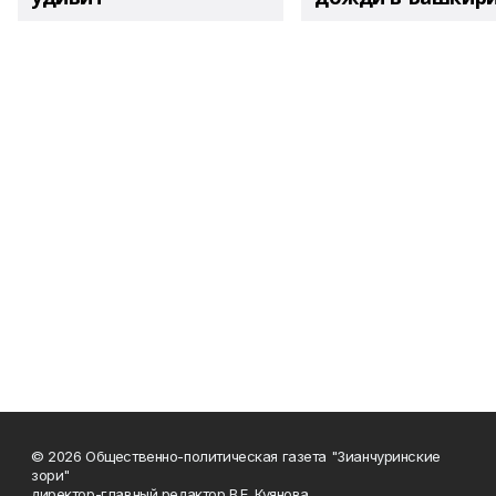
© 2026 Общественно-политическая газета "Зианчуринские
зори"
директор-главный редактор В.Е. Куянова