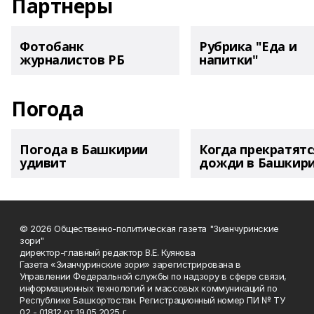
Партнеры
Фотобанк
Рубрика "Еда и
журналистов РБ
напитки"
Погода
Погода в Башкирии
Когда прекратятс
удивит
дожди в Башкир
© 2026 Общественно-политическая газета "Зианчуринские
зори"
директор-главный редактор В.Е. Куянова
Газета «Зианчуринские зори» зарегистрирована в
Управлении Федеральной службы по надзору в сфере связи,
информационных технологий и массовых коммуникаций по
Республике Башкортостан. Регистрационный номер ПИ № ТУ
02 - 01812 от 19.05.2025 г.