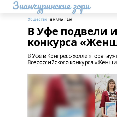
Зианчуринские зори
Общество
18 МАРТА , 12:16
В Уфе подвели и
конкурса «Женщ
В Уфе в Конгресс-холле «Торатау
Всероссийского конкурса «Женщи