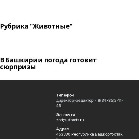
Рубрика "Животные"
В Башкирии погода готовит
сюрпризы
Телефон
директор-редактор - 8(34785)2-11-
45
Эл. почта
zori@ufamts.ru
Адрес
453380 Республика Башкортостан,