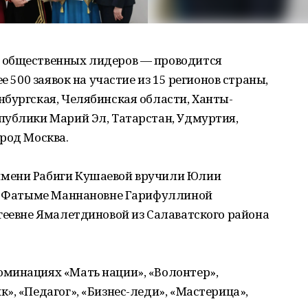
 общественных лидеров — проводится
е 500 заявок на участие из 15 регионов страны,
бургская, Челябинская области, Ханты-
публики Марий Эл, Татарстан, Удмуртия,
род Москва.
мени Рабиги Кушаевой вручили Юлии
а, Фатыме Маннановне Гарифуллиной
геевне Ямалетдиновой из Салаватского района
минациях «Мать нации», «Волонтер»,
», «Педагог», «Бизнес-леди», «Мастерица»,