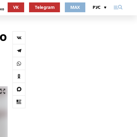
VK
Telegram
MAX
но
го