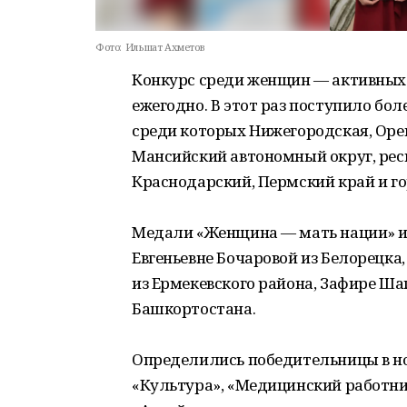
Фото:
Ильшат Ахметов
Конкурс среди женщин — активных
ежегодно. В этот раз поступило боле
среди которых Нижегородская, Орен
Мансийский автономный округ, рес
Краснодарский, Пермский край и го
Медали «Женщина — мать нации» и
Евгеньевне Бочаровой из Белорецк
из Ермекевского района, Зафире Ша
Башкортостана.
Определились победительницы в но
«Культура», «Медицинский работник