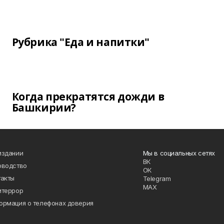
Рубрика "Еда и напитки"
Когда прекратятся дожди в
Башкирии?
издании
Мы в социальных сетях
ВК
оводство
ОК
такты
Telegram
MAX
итеррор
ормация о телефонах доверия