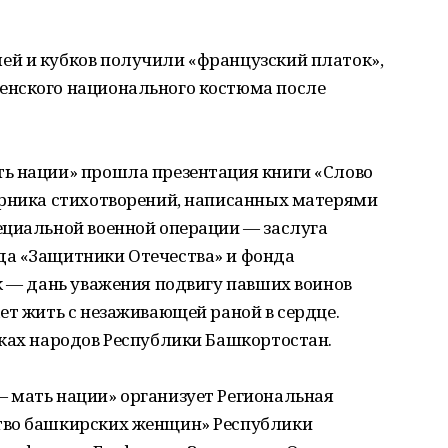
й и кубков получили «французский платок»,
енского национального костюма после
ь нации» прошла презентация книги «Слово
орника стихотворений, написанных матерями
ециальной военной операции — заслуга
да «Защитники Отечества» и фонда
к — дань уважения подвигу павших воинов
ет жить с незаживающей раной в сердце.
ыках народов Республики Башкортостан.
 мать нации» организует Региональная
тво башкирских женщин» Республики