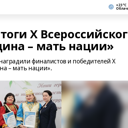
+23 °С
Облач
тоги Х Всероссийско
ина – мать нации»
» наградили финалистов и победителей Х
на – мать нации».