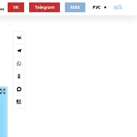
VK
Telegram
MAX
но