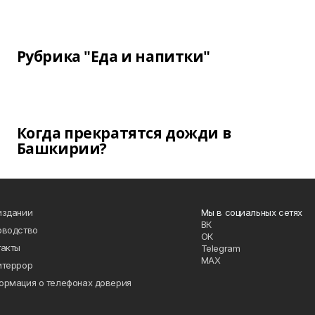
Рубрика "Еда и напитки"
Когда прекратятся дожди в
Башкирии?
издании
Мы в социальных сетях
ВК
оводство
ОК
такты
Telegram
MAX
итеррор
ормация о телефонах доверия