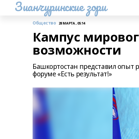
Зианчуринские зори
Общество
28 МАРТА , 05:14
Кампус мировог
возможности
Башкортостан представил опыт 
форуме «Есть результат!»