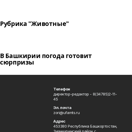
Рубрика "Животные"
В Башкирии погода готовит
сюрпризы
Телефон
директор-редактор - 8(34785)2-11-
45
Эл. почта
zori@ufamts.ru
Адрес
453380 Республика Башкортостан,
Зианчуринский район,с.