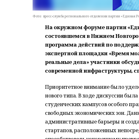
Фото:
пресс-служба регионального отделения партии «Единая Р
На окружном форуме партии «Един
состоявшемся в Нижнем Новгоро
программа действий по поддерж
экспертной площадки «Время мо
реальные дела» участники обсуд
современной инфраструктуры, с
Приоритетное внимание было уделе
нового типа. В ходе дискуссии был
студенческих кампусов особого пра
свободных экономических зон. Дан
административные барьеры и созда
стартапов, расположенных непосред
способствовать ускоренному прев