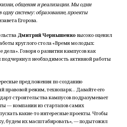
я жизни, общения и реализации. Мы одни
 в одну систему: образование, проекты
завета Егорова.
ельства
Дмитрий Чернышенко
высоко оценил
работы круглого стола «Время молодых:
 дела». Говоря о развитии кампусов как
н подчеркнул необходимость активной работы
ересные предложения по созданию
й правовой режим, технопарк… Давайте его
ндарт строительства кампусов подразумевает
нты — компании из стартапов самих
пускать какие-то интересные проекты. Чтобы
ику, будем их масштабировать», — подытожил