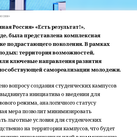
оссия»
ая Россия» «Есть результат!»,
де, была представлена комплексная
ке подрастающего поколения. В рамках
лодых: территория возможностей,
или ключевые направления развития
пособствующей самореализации молодежи.
но вопросу создания студенческих кампусов
а выдвинута инициатива о введении для
вового режима, аналогичного статусу
ная мера позволит минимизировать
ть льготные условия для студенческих
ственно на территории кампусов, что будет
ращению инновационных идей в коммерческие