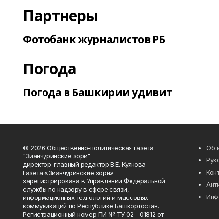
Партнеры
Фотобанк журналистов РБ
Погода
Погода в Башкирии удивит
© 2026 Общественно-политическая газета
Об 
"Зианчуринские зори"
Рук
директор-главный редактор В.Е. Куянова
Кон
Газета «Зианчуринские зори»
зарегистрирована в Управлении Федеральной
Ант
службы по надзору в сфере связи,
Инф
информационных технологий и массовых
коммуникаций по Республике Башкортостан.
Регистрационный номер ПИ № ТУ 02 - 01812 от