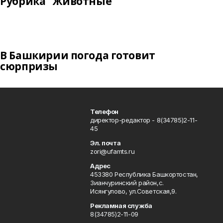
Рубрика "Животные"
В Башкирии погода готовит
сюрпризы
Телефон
директор-редактор - 8(34785)2-11-
45
Эл. почта
zori@ufamts.ru
Адрес
453380 Республика Башкортостан,
Зианчуринский район,с.
Исянгулово, ул.Советская,9.
Рекламная служба
8(34785)2-11-09