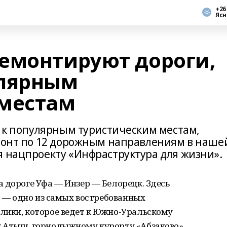
+26
Ясн
емонтируют дороги,
улярным
 местам
т к популярным туристическим местам,
емонт по 12 дорожным направлениям в наше
я нацпроекту «Инфраструктура для жизни».
 дороге Уфа — Инзер — Белорецк. Здесь
са — одно из самых востребованных
лики, которое ведет к Южно-Уральскому
у Атыш, горнолыжному курорту «Абзаково»