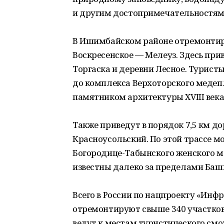
и другим достопримечательностям
В Ишимбайском районе отремонтир
Воскресенское — Мелеуз. Здесь прив
Торгаска и деревни Лесное. Турист
до комплекса Верхоторского медеп
памятником архитектуры XVIII века
Также приведут в порядок 7,5 км д
Красноусольский. По этой трассе м
Богородице-Табынского женского мо
известны далеко за пределами Баш
Всего в России по нацпроекту «Инфр
отремонтируют свыше 340 участков
ведут к местам туристического смо