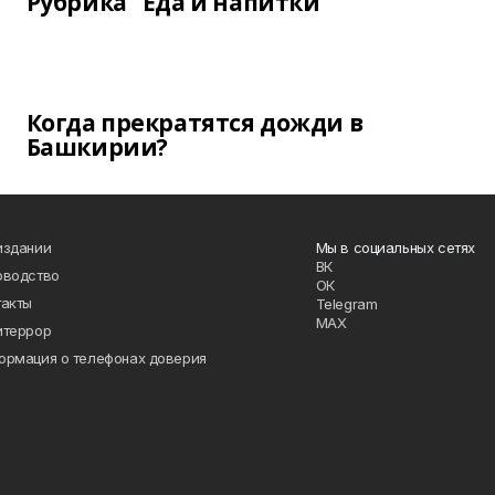
Рубрика "Еда и напитки"
Когда прекратятся дожди в
Башкирии?
издании
Мы в социальных сетях
ВК
оводство
ОК
такты
Telegram
MAX
итеррор
ормация о телефонах доверия