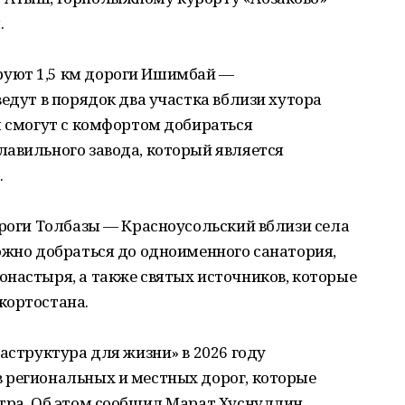
.
уют 1,5 км дороги Ишимбай —
едут в порядок два участка вблизи хутора
ы смогут с комфортом добираться
лавильного завода, который является
.
ороги Толбазы — Красноусольский вблизи села
ожно добраться до одноименного санатория,
настыря, а также святых источников, которые
кортостана.
аструктура для жизни» в 2026 году
 региональных и местных дорог, которые
тра. Об этом сообщил Марат Хуснуллин,