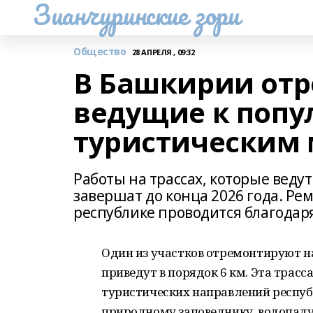
Зианчуринские зори
Общество
28 АПРЕЛЯ , 09:32
В Башкирии отр
ведущие к поп
туристическим
Работы на трассах, которые веду
завершат до конца 2026 года. Р
республике проводится благодар
Один из участков отремонтируют на
приведут в порядок 6 км. Эта трас
туристических направлений респуб
природному заповеднику, водопад