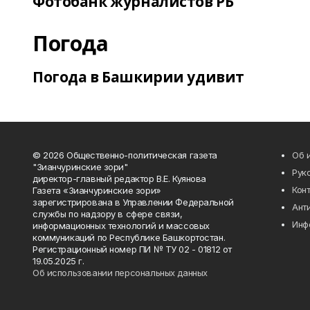
Фотобанк журналистов РБ
Погода
Погода в Башкирии удивит
© 2026 Общественно-политическая газета
Об 
"Зианчуринские зори"
Рук
директор-главный редактор В.Е. Куянова
Кон
Газета «Зианчуринские зори»
зарегистрирована в Управлении Федеральной
Ант
службы по надзору в сфере связи,
Инф
информационных технологий и массовых
коммуникаций по Республике Башкортостан.
Регистрационный номер ПИ № ТУ 02 - 01812 от
19.05.2025 г.
Об использовании персональных данных