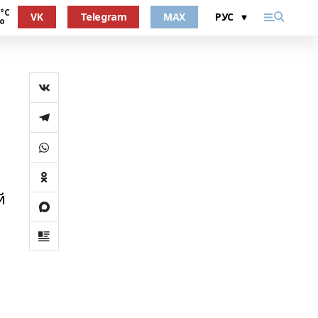
 °С
VK
Telegram
MAX
о
й