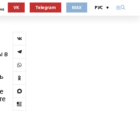
VK
Telegram
MAX
но
ы в
ь
е
те
ы