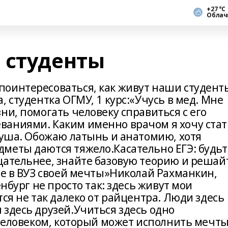
+27 °С
Облач
 студенты
оинтересоваться, как живут наши студент
 студентка ОГМУ, 1 курс:«Учусь в мед. Мне
ни, помогать человеку справиться с его
ваниями. Каким именно врачом я хочу стат
душа. Обожаю латынь и анатомию, хотя
меты даются тяжело.Касательно ЕГЭ: будьт
щательнее, знайте базовую теорию и решай
те в ВУЗ своей мечты»Николай Рахманкин,
енбург не просто так: здесь живут мои
тся не так далеко от райцентра. Люди здесь
здесь друзей.Учиться здесь одно
 Человеком, который может исполнить мечт