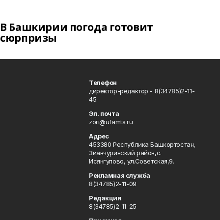
В Башкирии погода готовит
сюрпризы
Телефон
директор-редактор - 8(34785)2-11-
45
Эл. почта
zori@ufamts.ru
Адрес
453380 Республика Башкортостан,
Зианчуринский район,с.
Исянгулово, ул.Советская,9.
Рекламная служба
8(34785)2-11-09
Редакция
8(34785)2-11-25