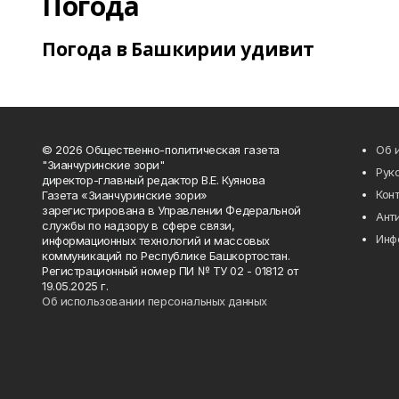
Погода
Погода в Башкирии удивит
© 2026 Общественно-политическая газета
Об 
"Зианчуринские зори"
Рук
директор-главный редактор В.Е. Куянова
Кон
Газета «Зианчуринские зори»
зарегистрирована в Управлении Федеральной
Ант
службы по надзору в сфере связи,
Инф
информационных технологий и массовых
коммуникаций по Республике Башкортостан.
Регистрационный номер ПИ № ТУ 02 - 01812 от
19.05.2025 г.
Об использовании персональных данных