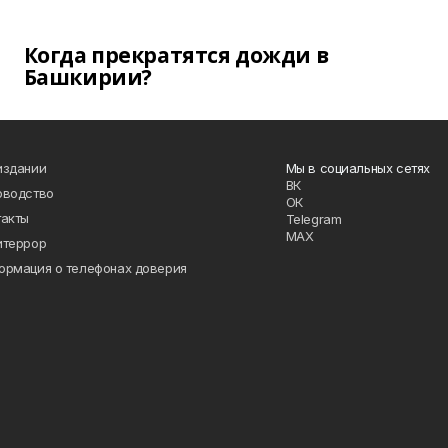
Когда прекратятся дожди в
Башкирии?
издании
Мы в социальных сетях
ВК
оводство
ОК
такты
Telegram
MAX
итеррор
ормация о телефонах доверия