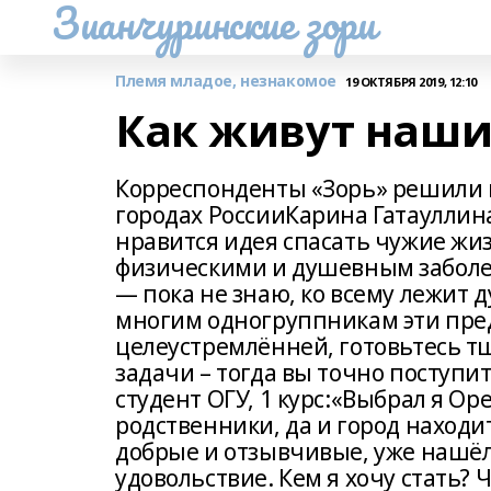
Зианчуринские зори
Племя младое, незнакомое
19 ОКТЯБРЯ 2019, 12:10
Как живут наши
Корреспонденты «Зорь» решили п
городах РоссииКарина Гатауллина,
нравится идея спасать чужие жиз
физическими и душевным заболе
— пока не знаю, ко всему лежит 
многим одногруппникам эти пред
целеустремлённей, готовьтесь т
задачи – тогда вы точно поступи
студент ОГУ, 1 курс:«Выбрал я Ор
родственники, да и город находи
добрые и отзывчивые, уже нашёл 
удовольствие. Кем я хочу стать?