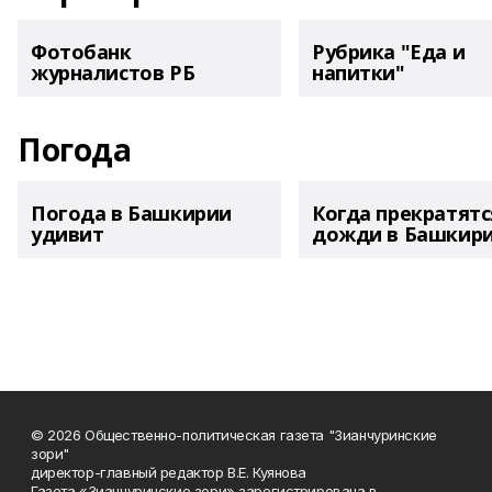
Фотобанк
Рубрика "Еда и
журналистов РБ
напитки"
Погода
Погода в Башкирии
Когда прекратятс
удивит
дожди в Башкир
© 2026 Общественно-политическая газета "Зианчуринские
зори"
директор-главный редактор В.Е. Куянова
Газета «Зианчуринские зори» зарегистрирована в