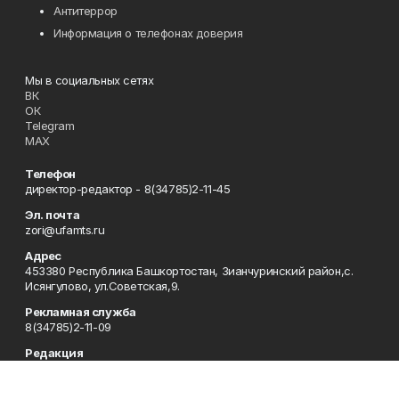
Антитеррор
Информация о телефонах доверия
Мы в социальных сетях
ВК
ОК
Telegram
MAX
Телефон
директор-редактор - 8(34785)2-11-45
Эл. почта
zori@ufamts.ru
Адрес
453380 Республика Башкортостан, Зианчуринский район,с.
Исянгулово, ул.Советская,9.
Рекламная служба
8(34785)2-11-09
Редакция
8(34785)2-11-25
Приемная