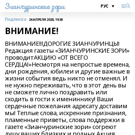
Зианчуринские зори
Подписка
24 АПРЕЛЯ 2020, 19:38
ВНИМАНИЕ!
ВНИМАНИЕ!!!ДОРОГИЕ ЗИАНЧУРИНЦЫ!
Редакция газеты «ЗИАНЧУРИНСКИЕ ЗОРИ»
проводитАКЦИЮ «ОТ ВСЕГО
СЕРДЦА!»Несмотря на непростые времена,
дни рождения, юбилеи и другие важные в
жизни события ведь никто не отменял. И
не нужно переживать, что в этот день вы
не сможете лично поздравить или
сходить в гости к имениннику! Ваши
сердечные пожелания адресату доставим
мы! Теплые слова, искренние признания,
пламенные приветы, слова поддержки в
газете «Зианчуринские зори» согреют
душу ваших близких и родных.Акция